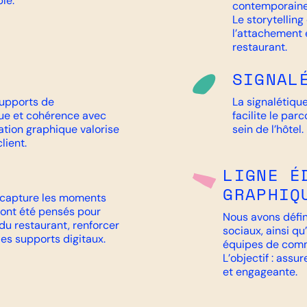
le.
contemporaine
Le storytellin
l’attachement 
restaurant.
SIGNAL
supports de
La signalétique
ique et cohérence avec
facilite le parc
ation graphique valorise
sein de l’hôtel.
lient.
LIGNE É
GRAPHIQ
 capture les moments
s ont été pensés pour
Nous avons défin
u restaurant, renforcer
sociaux, ainsi q
les supports digitaux.
équipes de comm
L’objectif : assu
et engageante.