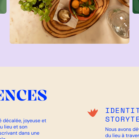
ENCES
IDENTI
STORYT
é décalée, joyeuse et
u lieu et son
Nous avons dév
nscrivant dans une
du lieu à trave