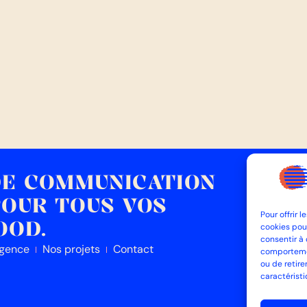
DE COMMUNICATION
POUR TOUS VOS
Pour offrir 
OOD.
cookies pour
11 bd Fra
consentir à
4
agence
Nos projets
Contact
comportement
0
ou de retire
caractéristi