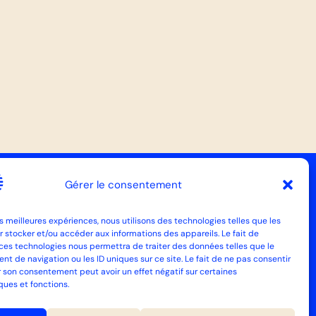
Gérer le consentement
CONTACT
SUIVEZ-NOUS
les meilleures expériences, nous utilisons des technologies telles que les
Agence SMÄK
 stocker et/ou accéder aux informations des appareils. Le fait de
nçois Blancho
 ces technologies nous permettra de traiter des données telles que le
4200 Nantes
 de navigation ou les ID uniques sur ce site. Le fait de ne pas consentir
2 40 76 14 01
r son consentement peut avoir un effet négatif sur certaines
ques et fonctions.