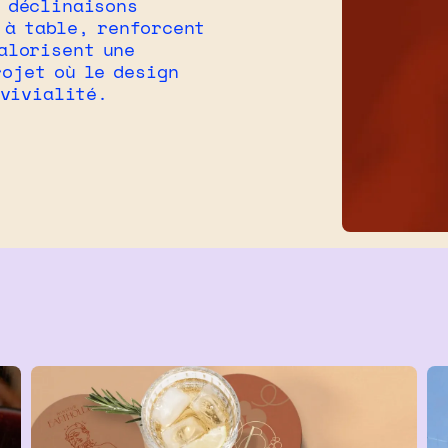
t déclinaisons
 à table, renforcent
alorisent une
rojet où le design
nvivialité.