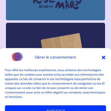
Gérer le consentement
Pour offrir les meilleures expériences, nous utilisons des technologies
telles que les cookies pour stocker et/ou accéder aux informations des
appareils. Le fait de consentir à ces technologies nous permettra de
traiter des données telles que le comportement de navigation ou les ID
uniques sur ce site. Le fait de ne pas consentir ou de retirer son
consentement peut avoir un effet négatif sur certaines caractéristiques
et fonctions.
ACCEPTER