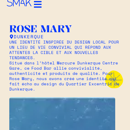
ROSE MARY
DUNKERQUE
UNE IDENTITÉ INSPIRÉE DU DESIGN LOCAL POUR
UN LIEU DE VIE CONVIVIAL QUI RÉPOND AUX
ATTENTES LA CIBLE ET AUX NOUVELLES
TENDANCES.
Situé dans l’hôtel Mercure Dunkerque Centre
Gare, ce Food Bar allie convivialité,
authenticité et produits de qualité. Pour
Rose Mary, nous avons créé une identité qui
fait écho au design du Quartier Excentric de
Dunkerque.