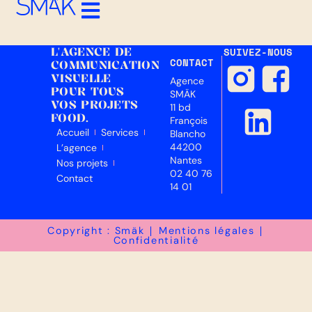
L'AGENCE DE
SUIVEZ-NOUS
CONTACT
COMMUNICATION
VISUELLE
Agence
POUR TOUS
SMÄK
VOS PROJETS
11 bd
FOOD.
François
Accueil
Services
Blancho
44200
L’agence
Nantes
Nos projets
02 40 76
Contact
14 01
Copyright : Smäk ∣
Mentions légales
∣
Confidentialité